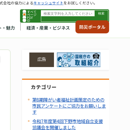
式会社の協力による
キャッシュサイト
をお試しください。
すべて
ページ
PDF
ID
防災ポータル
ト・魅力
経済・産業・ビジネス
広告
カテゴリー
第8期障がい者福祉計画策定のための
市民アンケートにご協力をお願いしま
す
令和7年度第4回下野市地域自立支援
協議会を開催しました