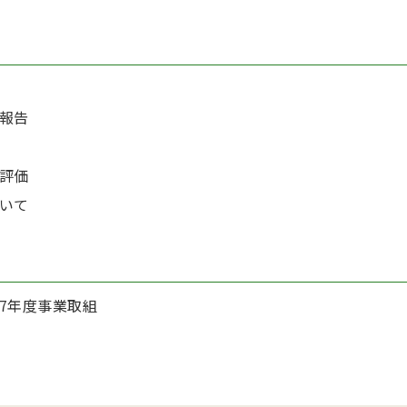
報告
評価
いて
7年度事業取組