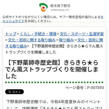
公式サイトがつながりにくい場合には、ヤフー株式会社の協力による
キ
ャッシュサイト
をお試しください。
トップ
>
くらし・手続き・環境
>
文化・スポーツ・生涯学習
>
文化・芸術に関する取り組み
>
取り組み
>
文化・芸術に関
する取り組み
> 【下野薬師寺歴史館】きらきら★らでん風ス
トラップづくりを開催しました
【下野薬師寺歴史館】きらきら★ら
でん風ストラップづくりを開催しま
した
ページ番号：P-007893
下野薬師寺歴史館では、令和4年度夏休みのイベント
として、体験講座『きらきら★らでん風ストラップづ