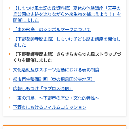
【しもつけ風土記の丘資料館】夏休み体験講座「天平の
丘公園の史跡を巡りながら外来生物を捕まえよう！」を
開催しました
「東の飛鳥」のシンボルマークについて
【下野薬師寺歴史館】しもつけ子ども歴史講座を開催し
ました
【下野薬師寺歴史館】きらきら★らでん風ストラップづ
くりを開催しました
文化活動及びスポーツ活動における表彰制度
都市再生整備計画（東の飛鳥国分寺地区）
広報しもつけ「キプロス通信」
「東の飛鳥」～下野市の歴史・文化的特性～
下野市におけるフィルムコミッション