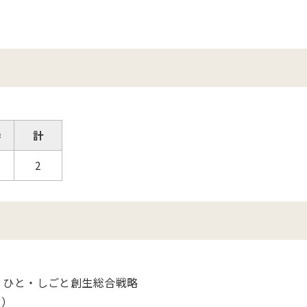
参
計
2
・ひと・しごと創生総合戦略
 ）