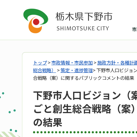
市
トップ
>
市政情報・市民参加
>
施政方針・各種計
総合戦略）
>
策定・進捗管理
> 下野市人口ビジョ
合戦略（案）に関するパブリックコメントの結果
下野市人口ビジョン（
ごと創生総合戦略（案
の結果