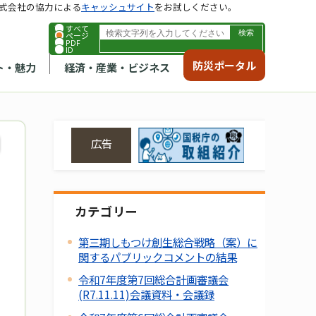
式会社の協力による
キャッシュサイト
をお試しください。
すべて
ページ
PDF
ID
防災ポータル
ト・魅力
経済・産業・ビジネス
広告
カテゴリー
第三期しもつけ創生総合戦略（案）に
関するパブリックコメントの結果
令和7年度第7回総合計画審議会
(R7.11.11)会議資料・会議録