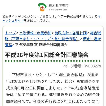
公式サイトがつながりにくい場合には、ヤフー株式会社の協力による
キ
ャッシュサイト
をお試しください。
トップ
>
市政情報・市民参加
>
施政方針・各種計画
>
総合戦
略（下野市まち・ひと・しごと創生総合戦略）
>
策定・進捗
管理
> 平成28年度第1回総合計画審議会
平成28年度第1回総合計画審議会
ページ番号：P-003279
「下野市まち・ひと・しごと創生総合戦略」の進捗
管理および評価分析を行うため、総合計画審議会を平
成28年8月22日に開催しました。本市の総合戦略策定
後はじめて開催される、進行管理を行うための総合計
画審議会です。今後の進行管理を行うにあたっての全