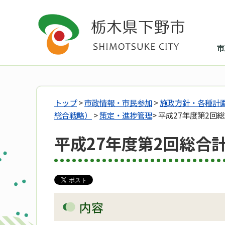
市
トップ
>
市政情報・市民参加
>
施政方針・各種計
総合戦略）
>
策定・進捗管理
> 平成27年度第2回
平成27年度第2回総合
内容