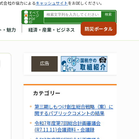
式会社の協力による
キャッシュサイト
をお試しください。
すべて
ページ
PDF
ID
防災ポータル
ト・魅力
経済・産業・ビジネス
広告
カテゴリー
第三期しもつけ創生総合戦略（案）に
関するパブリックコメントの結果
令和7年度第7回総合計画審議会
(R7.11.11)会議資料・会議録