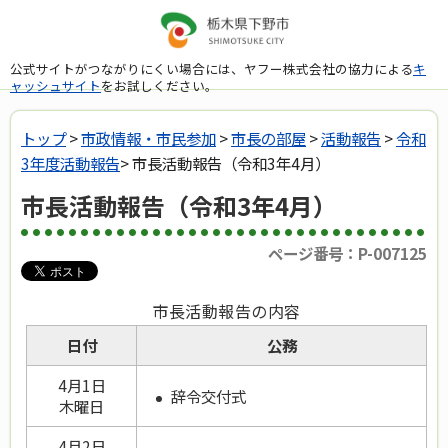
公式サイトがつながりにくい場合には、ヤフー株式会社の協力による
キ
ャッシュサイト
をお試しください。
トップ
>
市政情報・市民参加
>
市長の部屋
>
活動報告
>
令和
3年度活動報告
> 市長活動報告（令和3年4月）
市長活動報告（令和3年4月）
ページ番号：P-007125
市長活動報告の内容
日付
公務
4月1日
辞令交付式
木曜日
4月2日