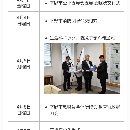
下野市公平委員会委員 委嘱状交付式
金曜日
4月4日
下野市消防団辞令交付式
日曜日
生活科バッグ、防災ずきん贈呈式
4月5日
月曜日
下野市教職員全体研修会 教育行政説
4月6日
日曜日
明会
石橋高校入学式