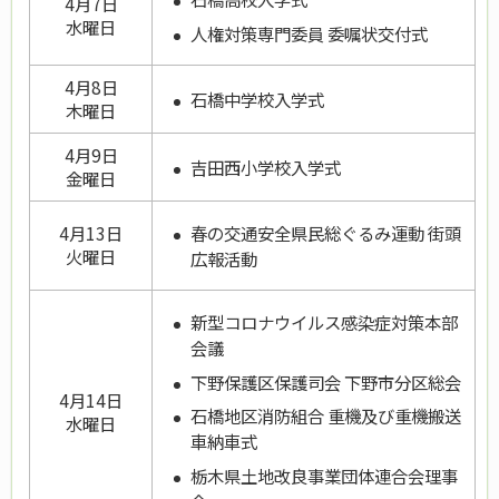
4月7日
水曜日
人権対策専門委員 委嘱状交付式
4月8日
石橋中学校入学式
木曜日
4月9日
吉田西小学校入学式
金曜日
春の交通安全県民総ぐるみ運動 街頭
4月13日
火曜日
広報活動
新型コロナウイルス感染症対策本部
会議
下野保護区保護司会 下野市分区総会
4月14日
石橋地区消防組合 重機及び重機搬送
水曜日
車納車式
栃木県土地改良事業団体連合会理事