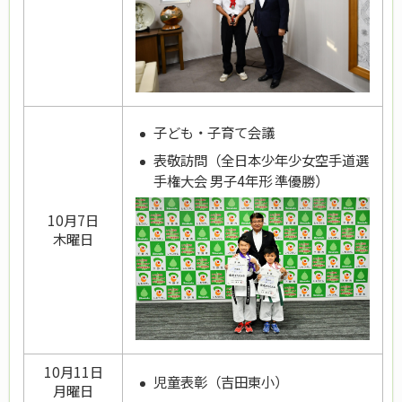
子ども・子育て会議
表敬訪問（全日本少年少女空手道選
手権大会 男子4年形 準優勝）
10月7日
木曜日
10月11日
児童表彰（吉田東小）
月曜日