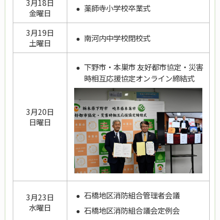
3月18日
薬師寺小学校卒業式
金曜日
3月19日
南河内中学校閉校式
土曜日
下野市・本巣市 友好都市協定・災害
時相互応援協定オンライン締結式
3月20日
日曜日
石橋地区消防組合管理者会議
3月23日
水曜日
石橋地区消防組合議会定例会