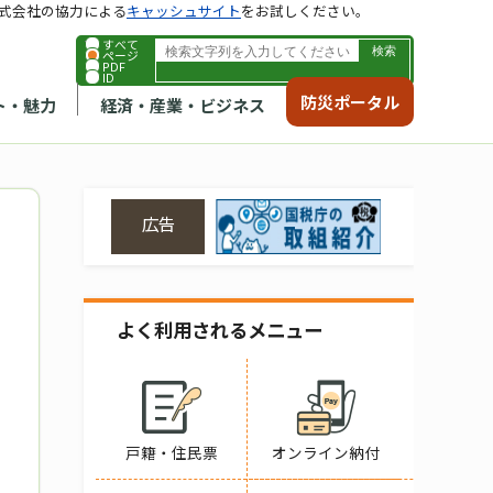
式会社の協力による
キャッシュサイト
をお試しください。
すべて
ページ
PDF
ID
防災ポータル
ト・魅力
経済・産業・ビジネス
広告
よく利用されるメニュー
戸籍・住民票
オンライン納付