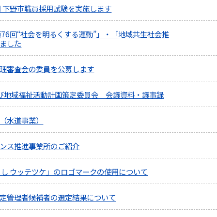
用 下野市職員採用試験を実施します
第76回“社会を明るくする運動”」・「地域共生社会推
ました
理審査会の委員を公募します
び地域福祉活動計画策定委員会 会議資料・議事録
（水道事業）
ンス推進事業所のご紹介
らし ウッテツケ」のロゴマークの使用について
定管理者候補者の選定結果について