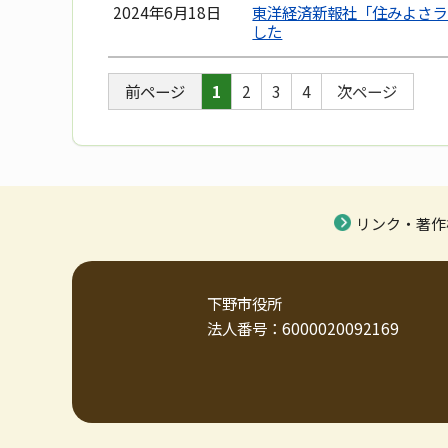
2024年6月18日
東洋経済新報社「住みよさラ
した
前ページ
1
2
3
4
次ページ
リンク・著作
下野市役所
法人番号：6000020092169