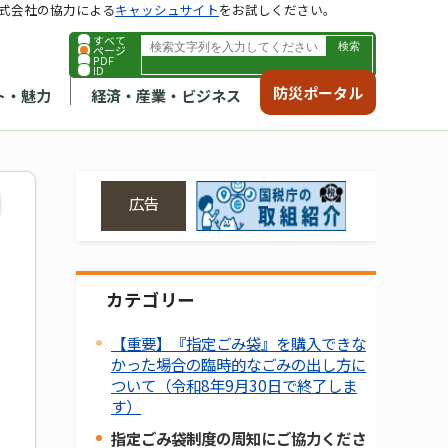
式会社の協力による
キャッシュサイト
をお試しください。
すべて
ページ
PDF
ID
防災ポータル
ト・魅力
経済・産業・ビジネス
広告
カテゴリー
【重要】『指定ごみ袋』を購入できな
かった場合の臨時的なごみの出し方に
ついて（令和8年9月30日で終了しま
す）
指定ごみ袋制度の周知にご協力くださ