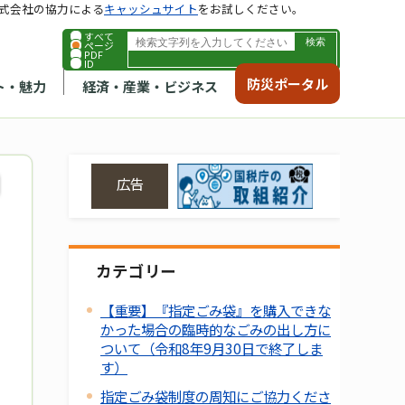
式会社の協力による
キャッシュサイト
をお試しください。
すべて
ページ
PDF
ID
防災ポータル
ト・魅力
経済・産業・ビジネス
広告
カテゴリー
【重要】『指定ごみ袋』を購入できな
かった場合の臨時的なごみの出し方に
ついて（令和8年9月30日で終了しま
す）
指定ごみ袋制度の周知にご協力くださ