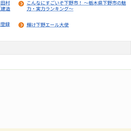
吉田村
こんなにすごいぞ下野市！ ～栃木県下野市の魅
（建造
力・実力ランキング～
国登録
輝け下野エール大使