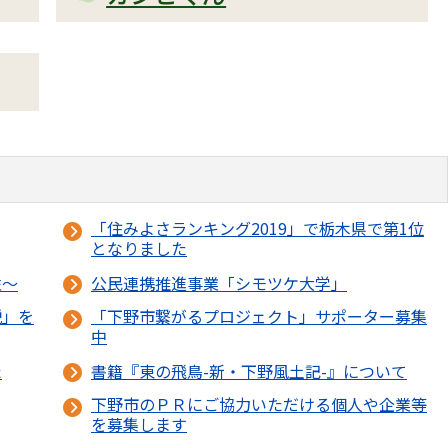
「住みよさランキング2019」で栃木県で第1位
となりました
性～
公民連携推進事業「シモツケ大学」
説」を
「下野市繋がるプロジェクト」サポーター募集
中
た
書籍『東の飛鳥-新・下野風土記-』について
下野市のＰＲにご協力いただける個人や企業等
を募集します