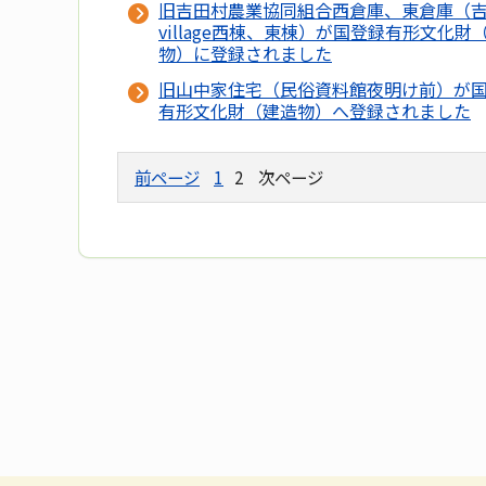
旧吉田村農業協同組合西倉庫、東倉庫（
village西棟、東棟）が国登録有形文化財
物）に登録されました
旧山中家住宅（民俗資料館夜明け前）が
有形文化財（建造物）へ登録されました
前ページ
1
2
次ページ