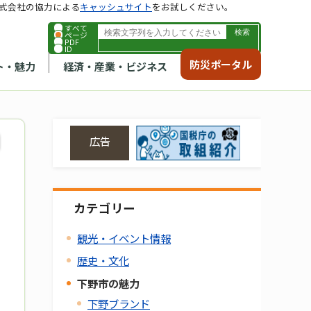
式会社の協力による
キャッシュサイト
をお試しください。
すべて
ページ
PDF
ID
防災ポータル
ト・魅力
経済・産業・ビジネス
広告
カテゴリー
観光・イベント情報
歴史・文化
下野市の魅力
下野ブランド