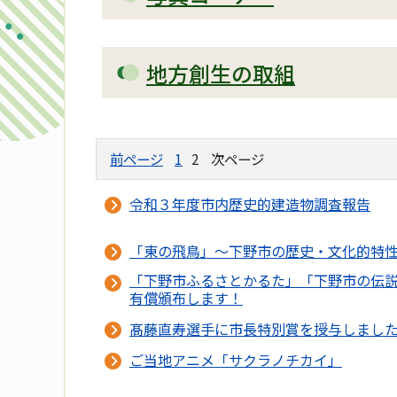
地方創生の取組
前ページ
1
2
次ページ
令和３年度市内歴史的建造物調査報告
「東の飛鳥」～下野市の歴史・文化的特
「下野市ふるさとかるた」「下野市の伝
有償頒布します！
髙藤直寿選手に市長特別賞を授与しまし
ご当地アニメ「サクラノチカイ」