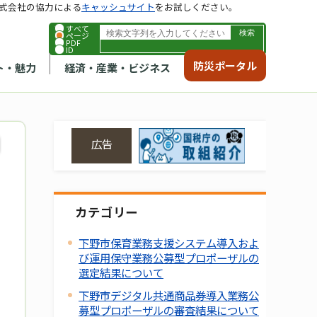
式会社の協力による
キャッシュサイト
をお試しください。
すべて
ページ
PDF
ID
防災ポータル
ト・魅力
経済・産業・ビジネス
広告
カテゴリー
下野市保育業務支援システム導入およ
び運用保守業務公募型プロポーザルの
選定結果について
下野市デジタル共通商品券導入業務公
募型プロポーザルの審査結果について