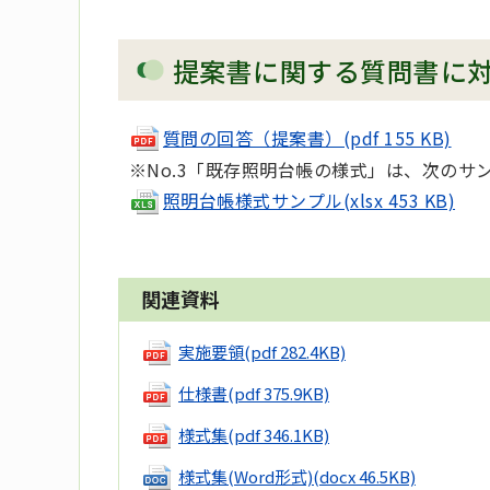
提案書に関する質問書に
質問の回答（提案書）(pdf 155 KB)
※No.3「既存照明台帳の様式」は、次のサ
照明台帳様式サンプル(xlsx 453 KB)
関連資料
実施要領
(pdf 282.4KB)
仕様書
(pdf 375.9KB)
様式集
(pdf 346.1KB)
様式集(Word形式)
(docx 46.5KB)