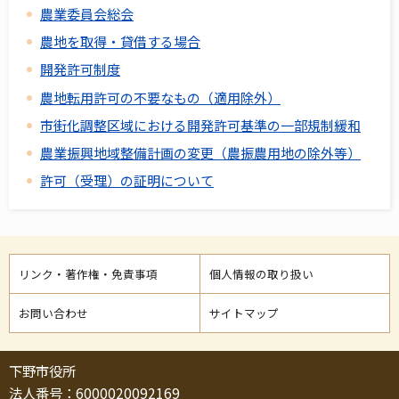
農業委員会総会
農地を取得・貸借する場合
開発許可制度
農地転用許可の不要なもの（適用除外）
市街化調整区域における開発許可基準の一部規制緩和
農業振興地域整備計画の変更（農振農用地の除外等）
許可（受理）の証明について
リンク・著作権・免責事項
個人情報の取り扱い
お問い合わせ
サイトマップ
下野市役所
法人番号：6000020092169