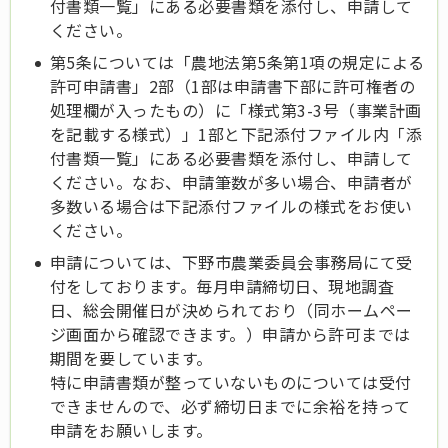
付書類一覧」にある必要書類を添付し、申請して
ください。
第5条については「農地法第5条第1項の規定による
許可申請書」2部（1部は申請書下部に許可権者の
処理欄が入ったもの）に「様式第3-3号（事業計画
を記載する様式）」1部と下記添付ファイル内「添
付書類一覧」にある必要書類を添付し、申請して
ください。なお、申請筆数が多い場合、申請者が
多数いる場合は下記添付ファイルの様式をお使い
ください。
申請については、下野市農業委員会事務局にて受
付をしております。毎月申請締切日、現地調査
日、総会開催日が決められており（同ホームペー
ジ画面から確認できます。）申請から許可までは
期間を要しています。
特に申請書類が整っていないものについては受付
できませんので、必ず締切日までに余裕を持って
申請をお願いします。