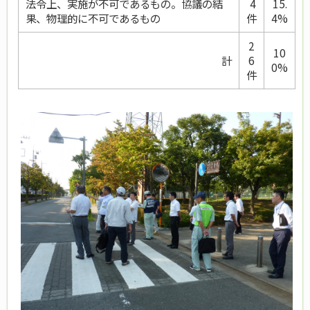
法令上、実施が不可であるもの。協議の結
4
15.
果、物理的に不可であるもの
件
4%
2
10
計
6
0%
件