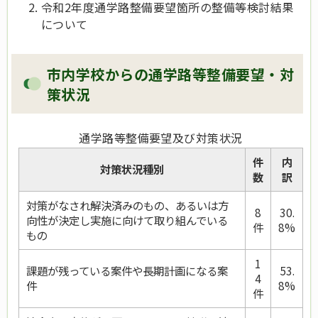
令和2年度通学路整備要望箇所の整備等検討結果
について
市内学校からの通学路等整備要望・対
策状況
通学路等整備要望及び対策状況
件
内
対策状況種別
数
訳
対策がなされ解決済みのもの、あるいは方
8
30.
向性が決定し実施に向けて取り組んでいる
件
8%
もの
1
課題が残っている案件や長期計画になる案
53.
4
件
8%
件