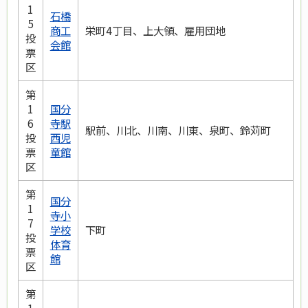
1
石橋
5
商工
栄町4丁目、上大領、雇用団地
投
会館
票
区
第
1
国分
6
寺駅
駅前、川北、川南、川東、泉町、鈴苅町
投
西児
票
童館
区
第
国分
1
寺小
7
学校
下町
投
体育
票
館
区
第