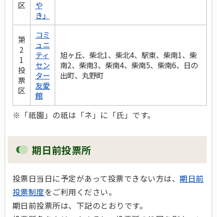
区
や
き」
コミ
第
ュニ
2
ティ
旭ヶ丘、柴北1、柴北4、駅東、柴南1、柴
1
セン
南2、柴南3、柴南4、柴南5、柴南6、日の
投
ター
出町、丸野町
票
友愛
区
館
※「祇園」の祇は「ネ」に「氏」です。
期日前投票所
投票日当日に予定があって投票できない方は、
期日前
投票
制度
をご利用ください。
期日前投票所は、下記のとおりです。