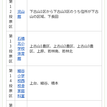
第
1
2
児山
下古山1区から下古山3区のうち住所が下古
投
館
山の区域、下長田
票
区
第
石橋
1
北小
3
上古山1農区、上古山2農区、上古山3農
学校
投
区、上原、若林南、若林北
体育
票
館
区
第
細谷
1
小学
4
校西
上台、細谷、橋本
投
校舎
票
家庭
区
科室
第