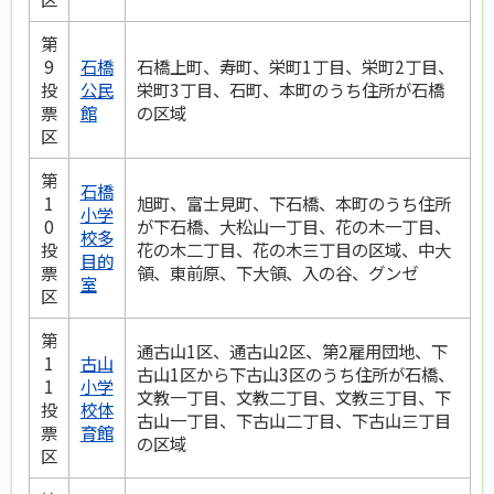
第
9
石橋
石橋上町、寿町、栄町1丁目、栄町2丁目、
投
公民
栄町3丁目、石町、本町のうち住所が石橋
票
館
の区域
区
第
石橋
1
旭町、富士見町、下石橋、本町のうち住所
小学
0
が下石橋、大松山一丁目、花の木一丁目、
校多
投
花の木二丁目、花の木三丁目の区域、中大
目的
票
領、東前原、下大領、入の谷、グンゼ
室
区
第
通古山1区、通古山2区、第2雇用団地、下
1
古山
古山1区から下古山3区のうち住所が石橋、
1
小学
文教一丁目、文教二丁目、文教三丁目、下
投
校体
古山一丁目、下古山二丁目、下古山三丁目
票
育館
の区域
区