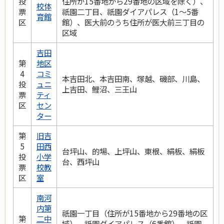
投
住所が15番地から29番地の区域を除く）、
校体
票
祇園二丁目、祇園ダイアパレス（1～5番
育館
区
館）、医大前のうち住所が医大前三丁目の
区域
吉田
第
地区
4
コミ
本吉田北、本吉田南、塚越、磯部、川島、
投
ュニ
上吉田、鯉沼、三王山
票
ティ
区
セン
ター
第
旧吉
5
田西
台坪山、的場、上坪山、東根、絹板、絹板
投
小学
台、西坪山
票
校教
区
室
南河
内第
祇園一丁目（住所が15番地から29番地の区
第
二中
域）、祇園ダイアパレス（6番館）、祇園