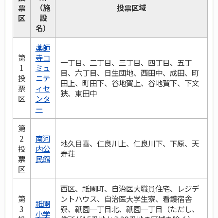
票
（施
投票区域
区
設
名）
薬師
第
寺コ
一丁目、二丁目、三丁目、四丁目、五丁
1
ミュ
目、六丁目、日生団地、西田中、成田、町
投
ニテ
田上、町田下、谷地賀上、谷地賀下、下文
票
ィセ
狹、東田中
区
ンタ
ー
第
2
南河
地久目喜、仁良川上、仁良川下、下原、天
投
内公
寿荘
票
民館
区
西区、祇園町、自治医大職員住宅、レジデ
第
ントハウス、自治医大学生寮、看護宿舎
祇園
3
寮、祇園一丁目北、祇園一丁目（ただし、
小学