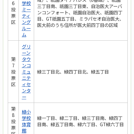
6
学校
三丁目南、祇園三丁目東、自治医大アーバ
投
ミー
ンコンフォート、祇園自治医大、祇園四丁
票
ティ
目、GT祇園五丁目、ミラパセオ自治医大、
区
ング
医大前のうち住所が医大前四丁目の区域
ルー
ム
グリ
ーン
第
タウ
7
ンコ
投
ミュ
緑三丁目北、緑四丁目北、緑五丁目
票
ニテ
区
ィセ
ンタ
ー
第
緑小
8
学校
緑一丁目、緑二丁目、緑三丁目南、緑四丁
投
体育
目南、緑五丁目南、緑六丁目、GT緑六丁目
票
館
区