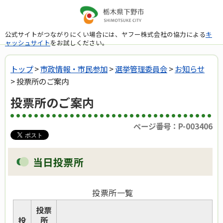
公式サイトがつながりにくい場合には、ヤフー株式会社の協力による
キ
ャッシュサイト
をお試しください。
トップ
>
市政情報・市民参加
>
選挙管理委員会
>
お知らせ
> 投票所のご案内
投票所のご案内
ページ番号：P-003406
当日投票所
投票所一覧
投票
投
所