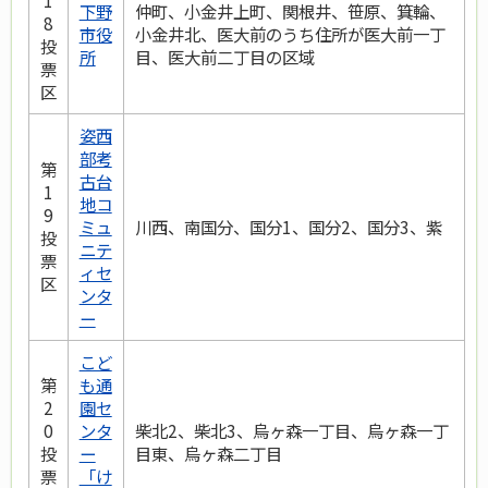
1
下野
仲町、小金井上町、関根井、笹原、箕輪、
8
市役
小金井北、医大前のうち住所が医大前一丁
投
所
目、医大前二丁目の区域
票
区
姿西
部考
第
古台
1
地コ
9
ミュ
川西、南国分、国分1、国分2、国分3、紫
投
ニテ
票
ィセ
区
ンタ
ー
こど
第
も通
2
園セ
0
ンタ
柴北2、柴北3、烏ヶ森一丁目、烏ヶ森一丁
投
ー
目東、烏ヶ森二丁目
票
「け