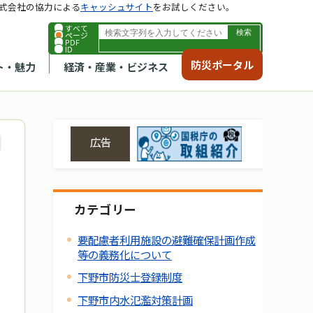
式会社の協力による
キャッシュサイト
をお試しください。
すべて
ページ
PDF
ID
防災ポータル
ト・魅力
経済・産業・ビジネス
広告
カテゴリー
要配慮者利用施設の避難確保計画作成
等の義務化について
下野市防災士登録制度
下野市内水氾濫対策計画