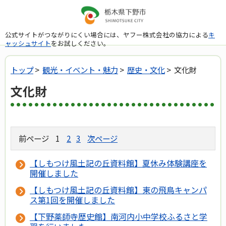
公式サイトがつながりにくい場合には、ヤフー株式会社の協力による
キ
ャッシュサイト
をお試しください。
トップ
>
観光・イベント・魅力
>
歴史・文化
> 文化財
文化財
前ページ
1
2
3
次ページ
【しもつけ風土記の丘資料館】夏休み体験講座を
開催しました
【しもつけ風土記の丘資料館】東の飛鳥キャンパ
ス第1回を開催しました
【下野薬師寺歴史館】南河内小中学校ふるさと学