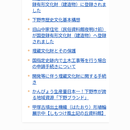
録有形文化財（建造物）に登録されま
した
下野市歴史文化基本構想
旧山中家住宅（民俗資料館夜明け前）
が国登録有形文化財（建造物）へ登録
されました
埋蔵文化財とその保護
国指定史跡内で土木工事等を行う場合
の申請手続きについて
開発等に伴う埋蔵文化財に関する手続
き
かんぴょう生産量日本一！下野市が誇
る地域資源「下野ブランド」
甲塚古墳出土機織（はたおり）形埴輪
展示中【しもつけ風土記の丘資料館】