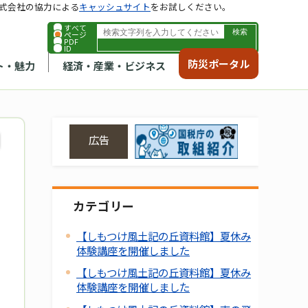
式会社の協力による
キャッシュサイト
をお試しください。
すべて
ページ
PDF
ID
防災ポータル
ト・魅力
経済・産業・ビジネス
広告
カテゴリー
【しもつけ風土記の丘資料館】夏休み
体験講座を開催しました
【しもつけ風土記の丘資料館】夏休み
体験講座を開催しました