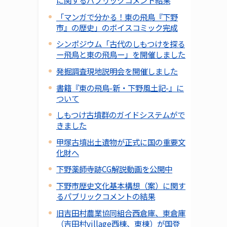
に関するパブリックコメント結果
「マンガで分かる！東の飛鳥『下野
市』の歴史」のボイスコミック完成
シンポジウム「古代のしもつけを探る
ー飛鳥と東の飛鳥ー」を開催しました
発掘調査現地説明会を開催しました
書籍『東の飛鳥-新・下野風土記-』に
ついて
しもつけ古墳群のガイドシステムがで
きました
甲塚古墳出土遺物が正式に国の重要文
化財へ
下野薬師寺跡CG解説動画を公開中
下野市歴史文化基本構想（案）に関す
るパブリックコメントの結果
旧吉田村農業協同組合西倉庫、東倉庫
（吉田村village西棟、東棟）が国登