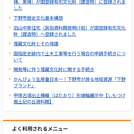
棟、東棟）が国登録有形文化財（建造物）に登録されま
した
下野市歴史文化基本構想
旧山中家住宅（民俗資料館夜明け前）が国登録有形文化
財（建造物）へ登録されました
埋蔵文化財とその保護
国指定史跡内で土木工事等を行う場合の申請手続きにつ
いて
開発等に伴う埋蔵文化財に関する手続き
かんぴょう生産量日本一！下野市が誇る地域資源「下野
ブランド」
甲塚古墳出土機織（はたおり）形埴輪展示中【しもつけ
風土記の丘資料館】
よく利用されるメニュー