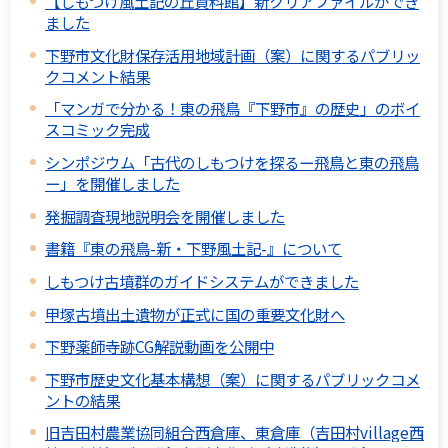
【しもつけ風土記の丘資料館】新クリアファイルができ
ました
下野市文化財保存活用地域計画（案）に関するパブリッ
クコメント結果
「マンガで分かる！東の飛鳥『下野市』の歴史」のボイ
スコミック完成
シンポジウム「古代のしもつけを探るー飛鳥と東の飛鳥
ー」を開催しました
発掘調査現地説明会を開催しました
書籍『東の飛鳥-新・下野風土記-』について
しもつけ古墳群のガイドシステムができました
甲塚古墳出土遺物が正式に国の重要文化財へ
下野薬師寺跡CG解説動画を公開中
下野市歴史文化基本構想（案）に関するパブリックコメ
ントの結果
旧吉田村農業協同組合西倉庫、東倉庫（吉田村village西