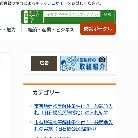
式会社の協力による
キャッシュサイト
をお試しください。
すべて
ページ
PDF
ID
防災ポータル
ト・魅力
経済・産業・ビジネス
広告
カテゴリー
市有地建物等解体条件付き一般競争入
札（旧石橋公民館跡地）の入札結果
市有地建物等解体条件付き一般競争入
札の実施（旧石橋公民館跡地）