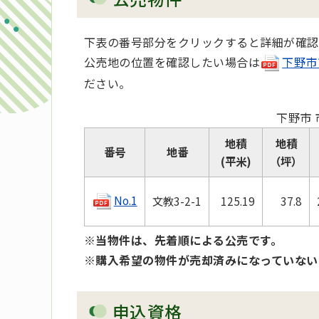
下表の番号部分をクリックすると詳細が確認
公売地の位置を確認したい場合は
下野市
ださい。
下野市 
地積
地積
番号
地番
(平米)
（坪）
No.1
文教3-2-1
125.19
37.8
※当物件は、先着順による公売です。
※購入希望の物件が売却済みになっていない
申込資格