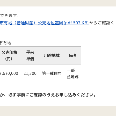
できます。
市有地（普通財産）公売地位置図(pdf 507 KB)
からご確認く
市有地
公売価格
平米
用途地域
備考
（円）
単価
一部
2,670,000
21,300
第一種住居
墓地跡
か、必ず事前にご確認のうえお申し込みください。