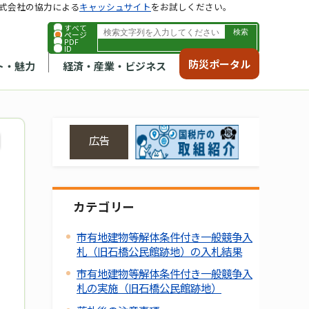
式会社の協力による
キャッシュサイト
をお試しください。
すべて
ページ
PDF
ID
防災ポータル
ト・魅力
経済・産業・ビジネス
広告
カテゴリー
市有地建物等解体条件付き一般競争入
札（旧石橋公民館跡地）の入札結果
市有地建物等解体条件付き一般競争入
札の実施（旧石橋公民館跡地）