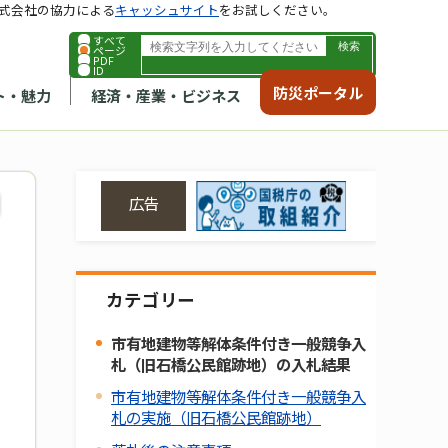
式会社の協力による
キャッシュサイト
をお試しください。
すべて
ページ
PDF
ID
防災ポータル
ト・魅力
経済・産業・ビジネス
広告
カテゴリー
市有地建物等解体条件付き一般競争入
札（旧石橋公民館跡地）の入札結果
市有地建物等解体条件付き一般競争入
札の実施（旧石橋公民館跡地）