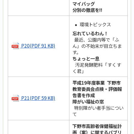
マイバッグ
分別の徹底を!!
環境トピックス
忘れているわん！
最近、公園内等で「ふ
P20(PDF 91 KB)
ん」の不始末が目立ちま
す。
ちょっと一息
汚泥発酵肥料「すくす
く君」
平成19年度事業 下野市
教育委員会点検・評価報
告書を作成
P21(PDF 59 KB)
障がい福祉の窓
特別障がい者手当につい
て
下野市高齢者保健福祉計
画（案）に関するパブリ