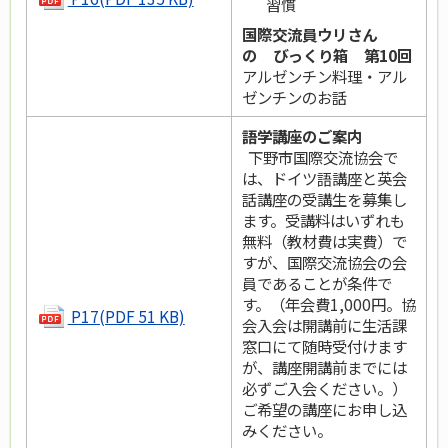
習慣
国際交流員ウリさん
の びっくり箱 第10回
アルゼンチン料理・アル
ゼンチンのお話
語学講座のご案内
下野市国際交流協会で
は、ドイツ語講座と英会
話講座の受講生を募集し
ます。受講料はいずれも
無料（教材費は実費）で
すが、国際交流協会の会
員であることが条件で
す。（年会費1,000円。協
P17(PDF 51 KB)
会入会は開講前に生活課
窓口にて随時受付けます
が、講座開講前までには
必ずご入会ください。）
ご希望の講座にお申し込
みください。