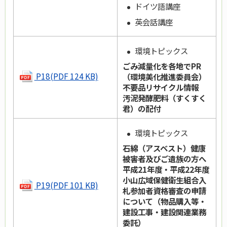
ドイツ語講座
英会話講座
環境トピックス
ごみ減量化を各地でPR
P18(PDF 124 KB)
（環境美化推進委員会）
不要品リサイクル情報
汚泥発酵肥料（すくすく
君）の配付
環境トピックス
石綿（アスベスト）健康
被害者及びご遺族の方へ
平成21年度・平成22年度
小山広域保健衛生組合入
P19(PDF 101 KB)
札参加者資格審査の申請
について（物品購入等・
建設工事・建設関連業務
委託）