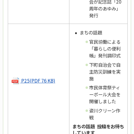
会が記念誌「20
周年のあゆみ」
発行
まちの話題
官民協働による
「暮らしの便利
帳」発刊調印式
下町自治会で自
主防災訓練を実
施
P25(PDF 76 KB)
市民体育祭ティ
ーボール大会を
開催しました
姿川クリーン作
戦
まちの話題 投稿をお待ち
しています