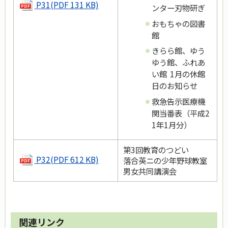
P31(PDF 131 KB)
ンター刃物研ぎ
おもちゃの図書
館
きらら館、ゆう
ゆう館、ふれあ
い館 1月の休館
日のお知らせ
救急告示医療機
関当番表（平成2
1年1月分）
第3回教育のつどい
P32(PDF 612 KB)
落合英ニの少年野球教室
男女共同講演会
関連リンク