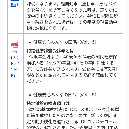
課税になります。軽自動車（農耕車、原付バイ
KB)
クを含む）を所有しなくなった時は、速やかに
廃車の手続きをしてください。4月1日以降に廃
車手続きをされた場合は、その年度の軽自動車
税は課税になります。
健康安心みんなの国保（Vol．6）
特定健康診査受診券とは
P6
保険年金課より、40歳から74歳の国民健康保
(PD
険加入者（平成20年度中にその年齢に達する
F 57
方）に受診券が送られます。受診券には有効期
1 K
限などが記載されていますので必ず確認してく
B)
ださい。
健康安心みんなの国保（Vol．6）
特定健診の検査項目は
健診の基本的検査項目は、メタボリック症候群
対策を重視したものになります。新しく腹囲測
定と動脈硬化を進行させるLDLコレステロール
の検査が追加されました。65歳以上の方は生活