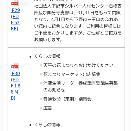
社団法人下野市シルバー人材センター石橋支
P29
部及び国分寺支部は、3月31日をもって閉鎖
(PD
となり、4月1日から下野市三王山のふれあ
F 52
い館内に統合になります。ご利用の皆様には
KB)
ご不便をおかけしますが、ご理解とご協力を
お願いします。
くらしの情報
天平の花まつりへお出かけください
P30
花まつりマーケット出店募集
(PD
消費生活リーダー養成講座受講生募集
F 1.8
のお知らせ
6 M
B)
普通救命（定期）講習会
広告
くらしの情報