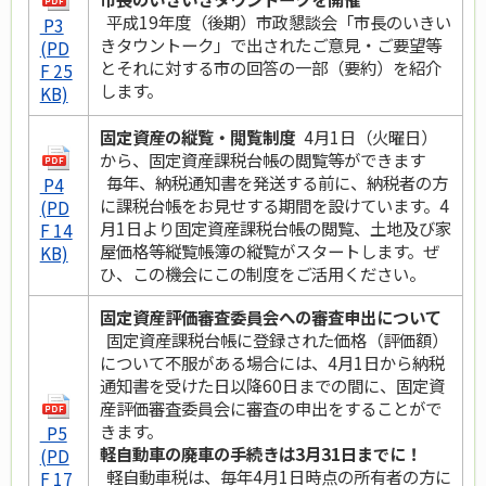
平成19年度（後期）市政懇談会「市長のいきい
P3
きタウントーク」で出されたご意見・ご要望等
(PD
とそれに対する市の回答の一部（要約）を紹介
F 25
します。
KB)
固定資産の縦覧・閲覧制度
4月1日（火曜日）
から、固定資産課税台帳の閲覧等ができます
毎年、納税通知書を発送する前に、納税者の方
P4
に課税台帳をお見せする期間を設けています。4
(PD
月1日より固定資産課税台帳の閲覧、土地及び家
F 14
屋価格等縦覧帳簿の縦覧がスタートします。ぜ
KB)
ひ、この機会にこの制度をご活用ください。
固定資産評価審査委員会への審査申出について
固定資産課税台帳に登録された価格（評価額）
について不服がある場合には、4月1日から納税
通知書を受けた日以降60日までの間に、固定資
産評価審査委員会に審査の申出をすることがで
きます。
P5
軽自動車の廃車の手続きは3月31日までに！
(PD
軽自動車税は、毎年4月1日時点の所有者の方に
F 17