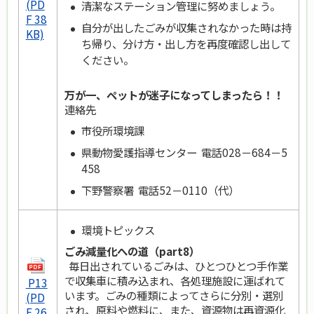
(PD
清潔なステーション管理に努めましょう。
F 38
自分が出したごみが収集されなかった時は持
KB)
ち帰り、分け方・出し方を再度確認し出して
ください。
万が一、ペットが迷子になってしまったら！！
連絡先
市役所環境課
県動物愛護指導センター 電話028－684－5
458
下野警察署 電話52－0110（代）
環境トピックス
ごみ減量化への道（part8）
毎日出されているごみは、ひとつひとつ手作業
で収集車に積み込まれ、各処理施設に運ばれて
P13
います。ごみの種類によってさらに分別・選別
(PD
され、原料や燃料に、また、資源物は再資源化
F 26