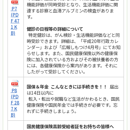
機能評価が同時受診となり、生活機能評価に関
P7
連する診察と血清アルブミンの検査がありま
(PD
す。
F 47
1 K
健診の日程等の詳細について
B)
特定健診は、がん検診・生活機能評価などと同
時受診できます。詳細は、「平成20年行政カレ
ンダー」および「広報しもつけ4月号」にてお知
らせします。また、国民健康保険以外の健康保
険に加入されている方およびその被扶養者の方
には、各健康保険から案内があります。それに
したがって受診してください。
国保＆年金 こんなときには手続きを！！
届出
P8
は14日以内に
(PD
転入・転出や就職など生活がかわるとき、国民
F 28
健康保険や国民年金では手続きが必要です。忘
7 K
れずに手続きしましょう。
B)
国民健康保険高齢受給者証をお持ちの皆様へ