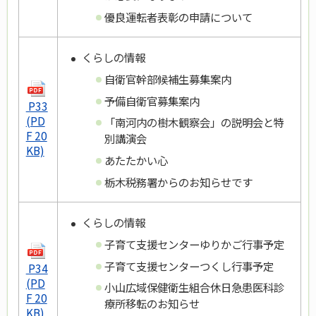
優良運転者表彰の申請について
くらしの情報
自衛官幹部候補生募集案内
予備自衛官募集案内
P33
(PD
「南河内の樹木観察会」の説明会と特
F 20
別講演会
KB)
あたたかい心
栃木税務署からのお知らせです
くらしの情報
子育て支援センターゆりかご行事予定
子育て支援センターつくし行事予定
P34
(PD
小山広域保健衛生組合休日急患医科診
F 20
療所移転のお知らせ
KB)