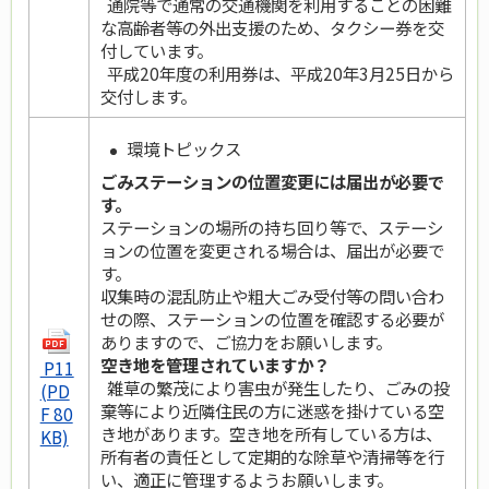
通院等で通常の交通機関を利用することの困難
な高齢者等の外出支援のため、タクシー券を交
付しています。
平成20年度の利用券は、平成20年3月25日から
交付します。
環境トピックス
ごみステーションの位置変更には届出が必要で
す。
ステーションの場所の持ち回り等で、ステーシ
ョンの位置を変更される場合は、届出が必要で
す。
収集時の混乱防止や粗大ごみ受付等の問い合わ
せの際、ステーションの位置を確認する必要が
ありますので、ご協力をお願いします。
空き地を管理されていますか？
P11
雑草の繁茂により害虫が発生したり、ごみの投
(PD
棄等により近隣住民の方に迷惑を掛けている空
F 80
き地があります。空き地を所有している方は、
KB)
所有者の責任として定期的な除草や清掃等を行
い、適正に管理するようお願いします。