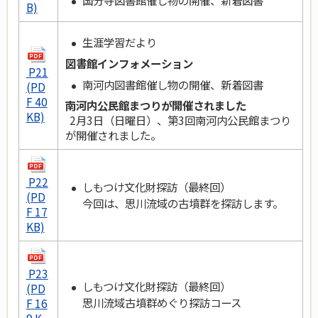
国分寺図書館催し物の開催、新着図書
B)
生涯学習だより
図書館インフォメーション
P21
南河内図書館催し物の開催、新着図書
(PD
F 40
南河内公民館まつりが開催されました
KB)
2月3日（日曜日）、第3回南河内公民館まつり
が開催されました。
P22
しもつけ文化財探訪（最終回）
(PD
今回は、思川流域の古墳群を探訪します。
F 17
KB)
P23
しもつけ文化財探訪（最終回）
(PD
思川流域古墳群めぐり探訪コース
F 16