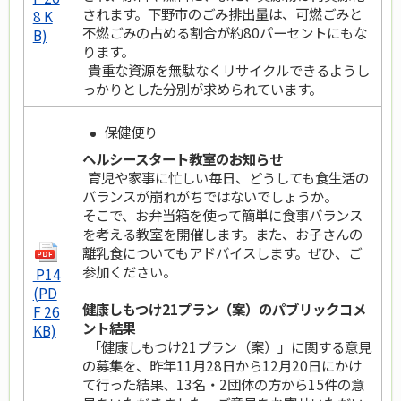
されます。下野市のごみ排出量は、可燃ごみと
8 K
不燃ごみの占める割合が約80パーセントにもな
B)
ります。
貴重な資源を無駄なくリサイクルできるようし
っかりとした分別が求められています。
保健便り
ヘルシースタート教室のお知らせ
育児や家事に忙しい毎日、どうしても食生活の
バランスが崩れがちではないでしょうか。
そこで、お弁当箱を使って簡単に食事バランス
を考える教室を開催します。また、お子さんの
離乳食についてもアドバイスします。ぜひ、ご
参加ください。
P14
(PD
健康しもつけ21プラン（案）のパブリックコメ
F 26
ント結果
KB)
「健康しもつけ21プラン（案）」に関する意見
の募集を、昨年11月28日から12月20日にかけ
て行った結果、13名・2団体の方から15件の意