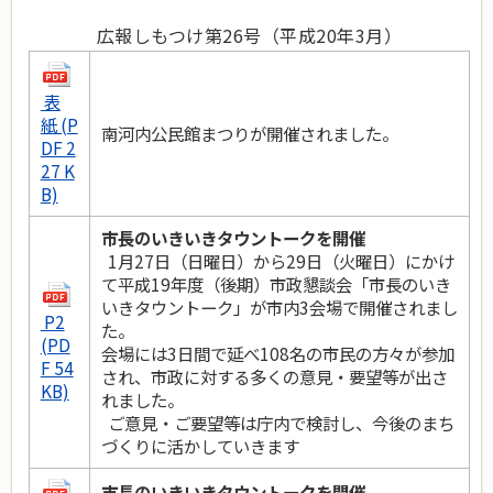
広報しもつけ第26号（平成20年3月）
表
紙 (P
南河内公民館まつりが開催されました。
DF 2
27 K
B)
市長のいきいきタウントークを開催
1月27日（日曜日）から29日（火曜日）にかけ
て平成19年度（後期）市政懇談会「市長のいき
いきタウントーク」が市内3会場で開催されまし
P2
た。
(PD
会場には3日間で延べ108名の市民の方々が参加
F 54
され、市政に対する多くの意見・要望等が出さ
KB)
れました。
ご意見・ご要望等は庁内で検討し、今後のまち
づくりに活かしていきます
市長のいきいきタウントークを開催