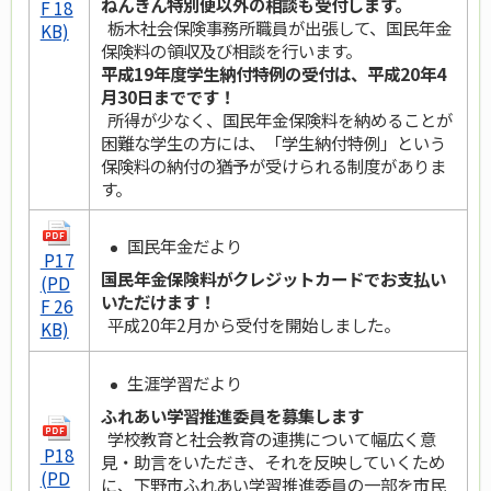
ねんきん特別便以外の相談も受付します。
F 18
栃木社会保険事務所職員が出張して、国民年金
KB)
保険料の領収及び相談を行います。
平成19年度学生納付特例の受付は、平成20年4
月30日までです！
所得が少なく、国民年金保険料を納めることが
困難な学生の方には、「学生納付特例」という
保険料の納付の猶予が受けられる制度がありま
す。
国民年金だより
P17
国民年金保険料がクレジットカードでお支払い
(PD
いただけます！
F 26
平成20年2月から受付を開始しました。
KB)
生涯学習だより
ふれあい学習推進委員を募集します
学校教育と社会教育の連携について幅広く意
P18
見・助言をいただき、それを反映していくため
(PD
に、下野市ふれあい学習推進委員の一部を市民