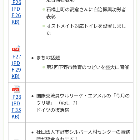
P26
(PD
石橋上町の高倉さんに自治振興功労者
F 26
表彰
KB)
オストメイト対応トイレを設置しまし
た
P27
まちの話題
(PD
第2回下野市教育のつどいを盛大に開催
F 29
KB)
国際交流員ウルリーケ・エアメルの「今月の
P28
ウリ場」 （Vol．7）
(PD
ドイツの復活祭
F 35
KB)
社団法人下野市シルバー人材センターの事務
所が統合されます！