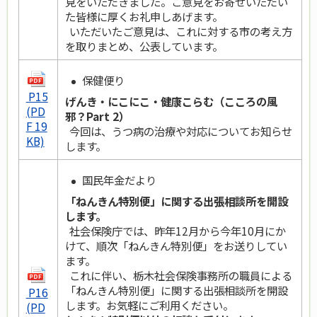
見をいただきました。ご意見をお寄せいただい
た皆様に厚くお礼申しあげます。
いただいたご意見は、これに対する市の考え方
を取りまとめ、公表しています。
保健便り
P15
げんき・にこにこ・健康こらむ（こころの風
(PD
邪？Part 2）
F 19
今回は、うつ病の治療や対応についてお知らせ
KB)
します。
国民年金だより
「ねんきん特別便」に関する出張相談所を開設
します。
社会保険庁では、昨年12月から今年10月にか
けて、順次「ねんきん特別便」をお送りしてい
ます。
これに伴い、栃木社会保険事務所の職員による
「ねんきん特別便」に関する出張相談所を開設
P16
します。お気軽にご利用ください。
(PD