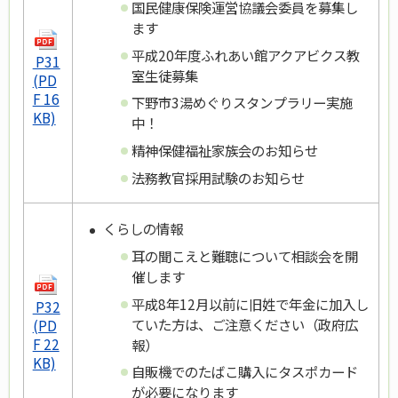
国民健康保険運営協議会委員を募集し
ます
平成20年度ふれあい館アクアビクス教
P31
室生徒募集
(PD
F 16
下野市3湯めぐりスタンプラリー実施
KB)
中！
精神保健福祉家族会のお知らせ
法務教官採用試験のお知らせ
くらしの情報
耳の聞こえと難聴について相談会を開
催します
平成8年12月以前に旧姓で年金に加入し
P32
ていた方は、ご注意ください（政府広
(PD
F 22
報）
KB)
自販機でのたばこ購入にタスポカード
が必要になります