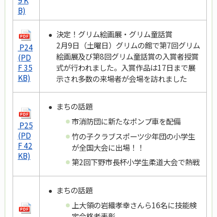
9 K
B)
決定！グリム絵画展・グリム童話賞
2月9日（土曜日）グリムの館で第7回グリム
P24
絵画展及び第8回グリム童話賞の入賞者授賞
(PD
式が行われました。入賞作品は17日まで展
F 35
KB)
示され多数の来場者が会場を訪れました
まちの話題
市消防団に新たなポンプ車を配備
P25
(PD
竹の子クラブスポーツ少年団の小学生
F 42
が全国大会に出場！！
KB)
第2回下野市長杯小学生柔道大会で熱戦
まちの話題
上大領の岩織孝幸さんら16名に技能検
定合格者表彰