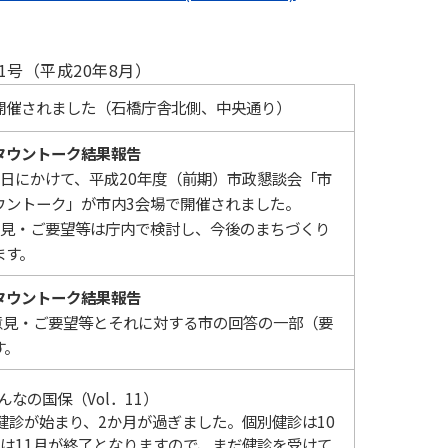
1号（平成20年8月）
開催されました（石橋庁舎北側、中央通り）
タウントーク結果報告
8日にかけて、平成20年度（前期）市政懇談会「市
ウントーク」が市内3会場で開催されました。
見・ご要望等は庁内で検討し、今後のまちづくり
ます。
タウントーク結果報告
意見・ご要望等とそれに対する市の回答の一部（要
す。
んなの国保（Vol．11）
健診が始まり、2か月が過ぎました。個別健診は10
は11月が終了となりますので、まだ健診を受けて