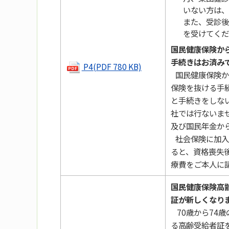
いない方は、
また、受診後
を受けてくだ
国民健康保険か
手続きはお済み
P4(PDF 780 KB)
国民健康保険か
保険を抜ける手
と手続きをしな
社では行ないま
及び国民年金か
社会保険に加入
ると、資格喪失
療費をご本人に
国民健康保険高
証が新しくなり
70歳から74
る高齢受給者証