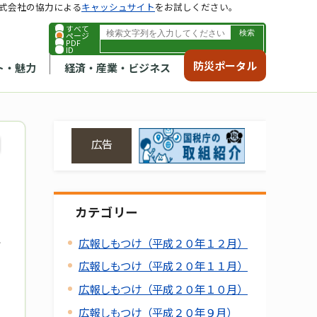
式会社の協力による
キャッシュサイト
をお試しください。
すべて
ページ
PDF
ID
防災ポータル
ト・魅力
経済・産業・ビジネス
広告
カテゴリー
広報しもつけ（平成２０年１２月）
広報しもつけ（平成２０年１１月）
広報しもつけ（平成２０年１０月）
広報しもつけ（平成２０年９月）