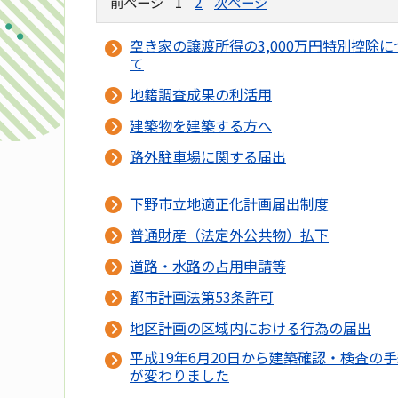
前ページ
1
2
次ページ
空き家の譲渡所得の3,000万円特別控除に
て
地籍調査成果の利活用
建築物を建築する方へ
路外駐車場に関する届出
下野市立地適正化計画届出制度
普通財産（法定外公共物）払下
道路・水路の占用申請等
都市計画法第53条許可
地区計画の区域内における行為の届出
平成19年6月20日から建築確認・検査の
が変わりました