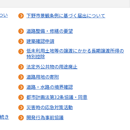
つい
下野市景観条例に基づく届出について
道路整備・修繕の要望
建築確認申請
低未利用土地等の譲渡にかかる長期譲渡所得の
特別控除
法定外公共物の用途廃止
道路用地の寄附
道路・水路の境界確認
都市計画法第32条協議・同意
災害時の応急対策活動
手続き
開発行為事前協議