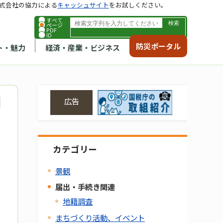
式会社の協力による
キャッシュサイト
をお試しください。
すべて
ページ
PDF
ID
防災ポータル
ト・魅力
経済・産業・ビジネス
広告
カテゴリー
景観
届出・手続き関連
地籍調査
まちづくり活動、イベント