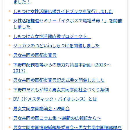
ました！
しもつけ女性活躍応援ガイドブックを発行しました
女性活躍推進セミナー「イクボスで職場革命！」を開催
しました
しもつけ☆女性活躍応援プロジェクト
ジョカツのつどいinしもつけを開催しました
男女共同参画都市宣言
下野市配偶者等からの暴力対策基本計画（2013～
2017）
男女共同参画都市宣言記念式典を開催しました
下野市だれもが輝く男女共同参画社会づくり条例
DV（ドメスティック・バイオレンス）とは
男女共同参画講演会・映画会
男女共同参画コラム集 ～最新の広報紙から～
男女共同参画情報紙編集委員会～男女共同参画情報紙を