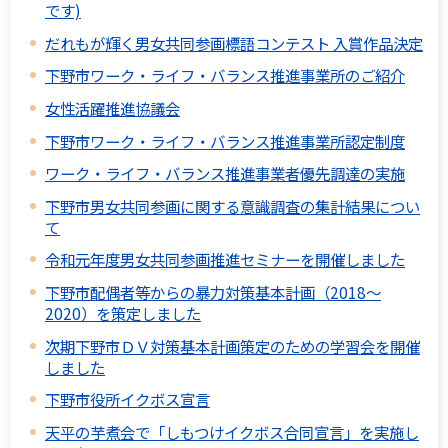
です)
だれもが輝く男女共同参画標語コンテスト 入賞作品決定
下野市ワーク・ライフ・バランス推進事業所のご紹介
女性活躍推進協議会
下野市ワーク・ライフ・バランス推進事業所認定制度
ワーク・ライフ・バランス推進事業者優先調達の実施
下野市男女共同参画に関する意識調査の集計結果につい
て
令和元年度男女共同参画推進セミナーを開催しました
下野市配偶者等からの暴力対策基本計画（2018～
2020）を策定しました
次期下野市ＤＶ対策基本計画策定のための学習会を開催
しました
下野市役所イクボス宣言
天平の芋煮会で「しもつけイクボス合同宣言」を実施し