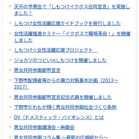
天平の芋煮会で「しもつけイクボス合同宣言」を実施し
ました！
しもつけ女性活躍応援ガイドブックを発行しました
女性活躍推進セミナー「イクボスで職場革命！」を開催
しました
しもつけ☆女性活躍応援プロジェクト
ジョカツのつどいinしもつけを開催しました
男女共同参画都市宣言
下野市配偶者等からの暴力対策基本計画（2013～
2017）
男女共同参画都市宣言記念式典を開催しました
下野市だれもが輝く男女共同参画社会づくり条例
DV（ドメスティック・バイオレンス）とは
男女共同参画講演会・映画会
男女共同参画コラム集 ～最新の広報紙から～