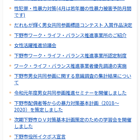
性犯罪・性暴力対策(4月は若年層の性暴力被害予防月間
です)
だれもが輝く男女共同参画標語コンテスト 入賞作品決定
下野市ワーク・ライフ・バランス推進事業所のご紹介
女性活躍推進協議会
下野市ワーク・ライフ・バランス推進事業所認定制度
ワーク・ライフ・バランス推進事業者優先調達の実施
下野市男女共同参画に関する意識調査の集計結果につい
て
令和元年度男女共同参画推進セミナーを開催しました
下野市配偶者等からの暴力対策基本計画（2018～
2020）を策定しました
次期下野市ＤＶ対策基本計画策定のための学習会を開催
しました
下野市役所イクボス宣言