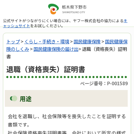
公式サイトがつながりにくい場合には、ヤフー株式会社の協力による
キ
ャッシュサイト
をお試しください。
トップ
>
くらし・手続き・環境
>
国民健康保険
>
国民健康保
険のしくみ
>
国民健康保険の届け出
> 退職（資格喪失）証明
書
退職（資格喪失）証明書
ページ番号：P-001589
用途
会社を退職し、社会保険等を喪失したことを証明する
書類です。
社会保険資格喪失証明書等、会社において所定の様式