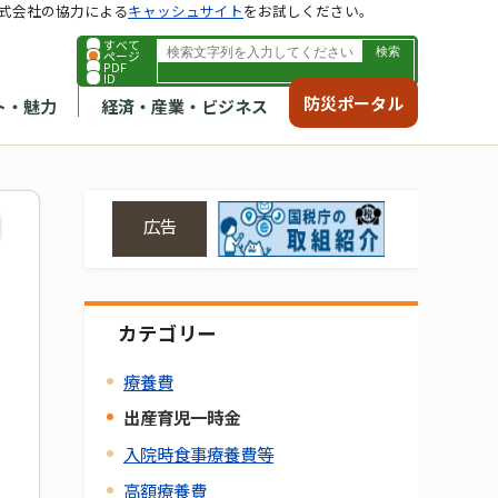
式会社の協力による
キャッシュサイト
をお試しください。
すべて
ページ
PDF
ID
防災ポータル
ト・魅力
経済・産業・ビジネス
広告
カテゴリー
療養費
出産育児一時金
入院時食事療養費等
高額療養費