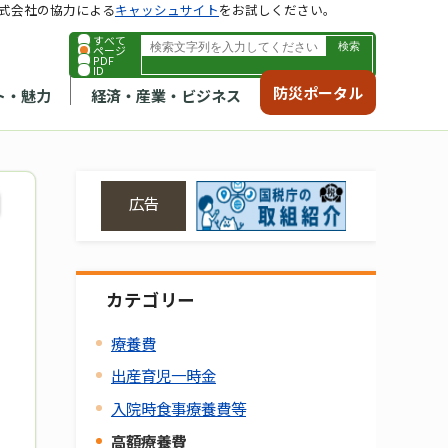
式会社の協力による
キャッシュサイト
をお試しください。
すべて
ページ
PDF
ID
防災ポータル
ト・魅力
経済・産業・ビジネス
広告
カテゴリー
療養費
出産育児一時金
入院時食事療養費等
高額療養費