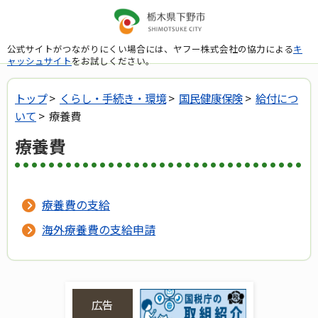
公式サイトがつながりにくい場合には、ヤフー株式会社の協力による
キ
ャッシュサイト
をお試しください。
トップ
>
くらし・手続き・環境
>
国民健康保険
>
給付につ
いて
> 療養費
療養費
療養費の支給
海外療養費の支給申請
広告