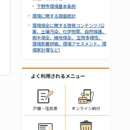
下野市環境基本条例
環境に関する調査統計
環境保全に関する啓発コンテンツ (公
害、土壌汚染、化学物質、自然保護、
樹木保全、縁地保全、 生物多様性、
環境影響評価、環境アセスメント、環
境家計簿など)
よく利用されるメニュー
戸籍・住民票
オンライン納付