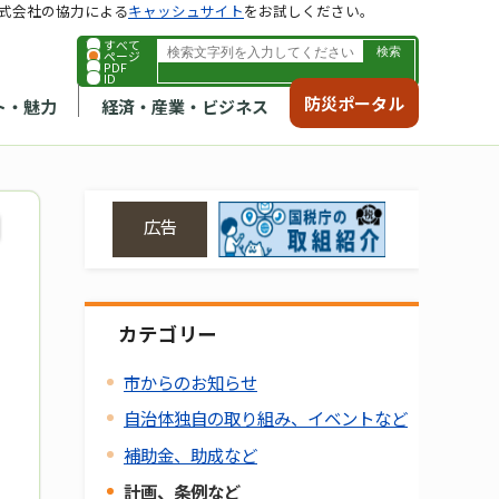
式会社の協力による
キャッシュサイト
をお試しください。
すべて
ページ
PDF
ID
防災ポータル
ト・魅力
経済・産業・ビジネス
広告
カテゴリー
市からのお知らせ
自治体独自の取り組み、イベントなど
補助金、助成など
計画、条例など