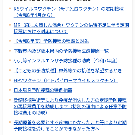
RSウイルスワクチン（母子免疫ワクチン）の定期接種
（令和8年4月から）
MR（麻しん風しん混合）ワクチンの供給不足に伴う定期
接種における対応について
【令和8年度】予防接種の種類と対象
下野市内及び栃木県内の予防接種医療機関一覧
小児等インフルエンザ予防接種の助成（令和7年度）
【こどもの予防接種】県外等での接種を希望するとき
HPVワクチン（ヒトパピローマウイルスワクチン）
日本脳炎予防接種の特例措置
骨髄移植手術等により免疫が消失した方の定期予防接種
の再接種費用を助成します（特別の理由による任意予防
接種費用の助成）
長期療養を必要とする疾病にかかったこと等により定期
予防接種を受けることができなかった方へ