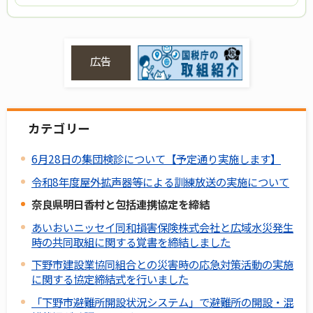
広告
カテゴリー
6月28日の集団検診について【予定通り実施します】
令和8年度屋外拡声器等による訓練放送の実施について
奈良県明日香村と包括連携協定を締結
あいおいニッセイ同和損害保険株式会社と広域水災発生
時の共同取組に関する覚書を締結しました
下野市建設業協同組合との災害時の応急対策活動の実施
に関する協定締結式を行いました
「下野市避難所開設状況システム」で避難所の開設・混