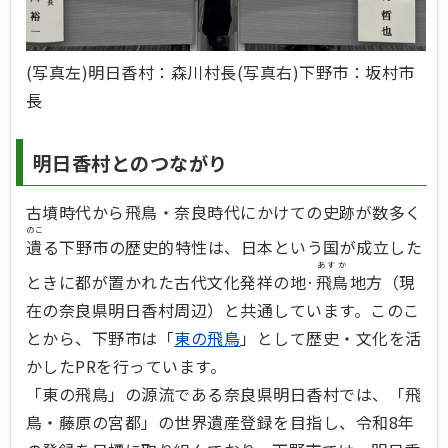
(写真左)明日香村：森川村長(写真右)下野市：坂村市
長
明日香村とのつながり
古墳時代から飛鳥・奈良時代にかけての史跡が数多く
のこ
遺
る下野市の歴史的特性は、日本という国が成立した
あすか
ときに都が置かれた古代文化発祥の地·
飛鳥
地方（現
在の奈良県明日香村周辺）と共通しています。このこ
とから、下野市は「
東の飛鳥
」として歴史・文化を活
かしたPRを行っています。
「東の飛鳥」の源流である奈良県明日香村では、「飛
鳥・藤原の宮都」の世界遺産登録を目指し、令和8年