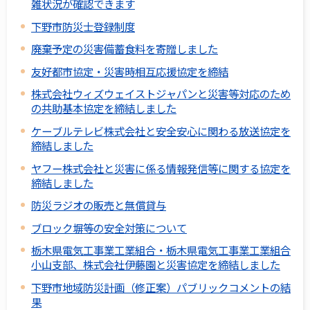
雑状況が確認できます
下野市防災士登録制度
廃棄予定の災害備蓄食料を寄贈しました
友好都市協定・災害時相互応援協定を締結
株式会社ウィズウェイストジャパンと災害等対応のため
の共助基本協定を締結しました
ケーブルテレビ株式会社と安全安心に関わる放送協定を
締結しました
ヤフー株式会社と災害に係る情報発信等に関する協定を
締結しました
防災ラジオの販売と無償貸与
ブロック塀等の安全対策について
栃木県電気工事業工業組合・栃木県電気工事業工業組合
小山支部、株式会社伊藤園と災害協定を締結しました
下野市地域防災計画（修正案）パブリックコメントの結
果