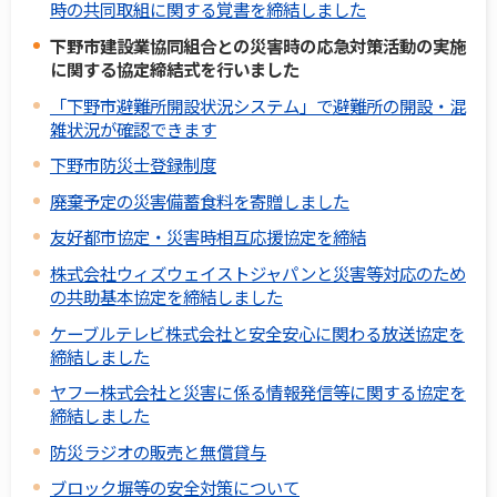
時の共同取組に関する覚書を締結しました
下野市建設業協同組合との災害時の応急対策活動の実施
に関する協定締結式を行いました
「下野市避難所開設状況システム」で避難所の開設・混
雑状況が確認できます
下野市防災士登録制度
廃棄予定の災害備蓄食料を寄贈しました
友好都市協定・災害時相互応援協定を締結
株式会社ウィズウェイストジャパンと災害等対応のため
の共助基本協定を締結しました
ケーブルテレビ株式会社と安全安心に関わる放送協定を
締結しました
ヤフー株式会社と災害に係る情報発信等に関する協定を
締結しました
防災ラジオの販売と無償貸与
ブロック塀等の安全対策について