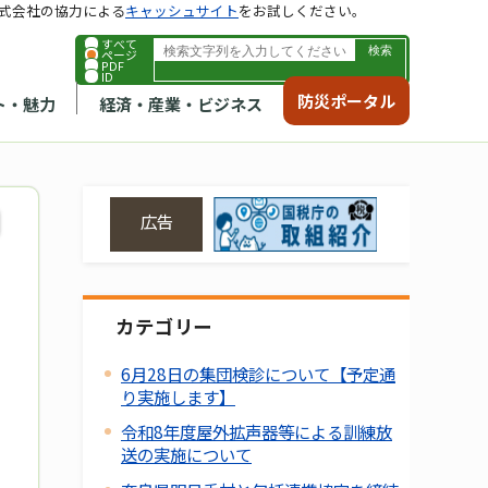
式会社の協力による
キャッシュサイト
をお試しください。
すべて
ページ
PDF
ID
防災ポータル
ト・魅力
経済・産業・ビジネス
広告
カテゴリー
6月28日の集団検診について【予定通
り実施します】
令和8年度屋外拡声器等による訓練放
送の実施について