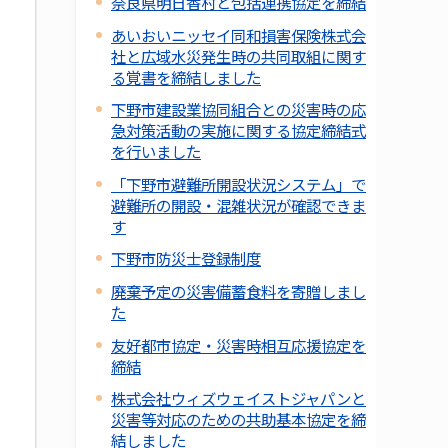
奈良県明日香村と包括連携協定を締結
あいおいニッセイ同和損害保険株式会
社と広域水災発生時の共同取組に関す
る覚書を締結しました
下野市建設業協同組合との災害時の応
急対策活動の実施に関する協定締結式
を行いました
「下野市避難所開設状況システム」で
避難所の開設・混雑状況が確認できま
す
下野市防災士登録制度
廃棄予定の災害備蓄食料を寄贈しまし
た
友好都市協定・災害時相互応援協定を
締結
株式会社ウィズウェイストジャパンと
災害等対応のための共助基本協定を締
結しました