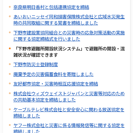
奈良県明日香村と包括連携協定を締結
あいおいニッセイ同和損害保険株式会社と広域水災発生
時の共同取組に関する覚書を締結しました
下野市建設業協同組合との災害時の応急対策活動の実施
に関する協定締結式を行いました
「下野市避難所開設状況システム」で避難所の開設・混
雑状況が確認できます
下野市防災士登録制度
廃棄予定の災害備蓄食料を寄贈しました
友好都市協定・災害時相互応援協定を締結
株式会社ウィズウェイストジャパンと災害等対応のため
の共助基本協定を締結しました
ケーブルテレビ株式会社と安全安心に関わる放送協定を
締結しました
ヤフー株式会社と災害に係る情報発信等に関する協定を
締結しました