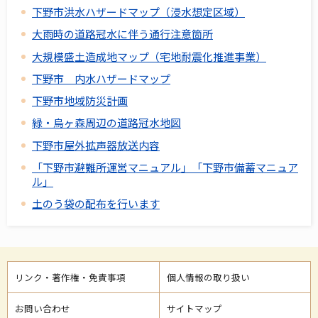
下野市洪水ハザードマップ（浸水想定区域）
大雨時の道路冠水に伴う通行注意箇所
大規模盛土造成地マップ（宅地耐震化推進事業）
下野市 内水ハザードマップ
下野市地域防災計画
緑・烏ヶ森周辺の道路冠水地図
下野市屋外拡声器放送内容
「下野市避難所運営マニュアル」「下野市備蓄マニュア
ル」
土のう袋の配布を行います
リンク・著作権・免責事項
個人情報の取り扱い
お問い合わせ
サイトマップ