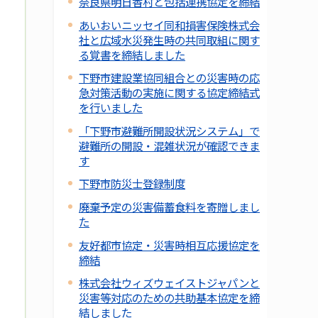
奈良県明日香村と包括連携協定を締結
あいおいニッセイ同和損害保険株式会
社と広域水災発生時の共同取組に関す
る覚書を締結しました
下野市建設業協同組合との災害時の応
急対策活動の実施に関する協定締結式
を行いました
「下野市避難所開設状況システム」で
避難所の開設・混雑状況が確認できま
す
下野市防災士登録制度
廃棄予定の災害備蓄食料を寄贈しまし
た
友好都市協定・災害時相互応援協定を
締結
株式会社ウィズウェイストジャパンと
災害等対応のための共助基本協定を締
結しました