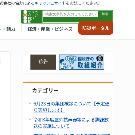
式会社の協力による
キャッシュサイト
をお試しください。
すべて
ページ
PDF
ID
防災ポータル
ト・魅力
経済・産業・ビジネス
広告
カテゴリー
6月28日の集団検診について【予定通
り実施します】
令和8年度屋外拡声器等による訓練放
送の実施について