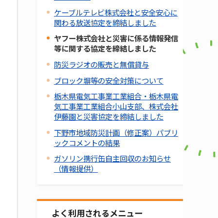
ケーブルテレビ株式会社と安全安心に
関わる放送協定を締結しました
ヤフー株式会社と災害に係る情報発信
等に関する協定を締結しました
防災ラジオの販売と無償貸与
ブロック塀等の安全対策について
栃木県電気工事業工業組合・栃木県電
気工事業工業組合小山支部、株式会社
伊藤園と災害協定を締結しました
下野市地域防災計画（修正案）パブリ
ックコメントの結果
ガソリン携行缶自主回収のお知らせ
（情報提供）
よく利用されるメニュー