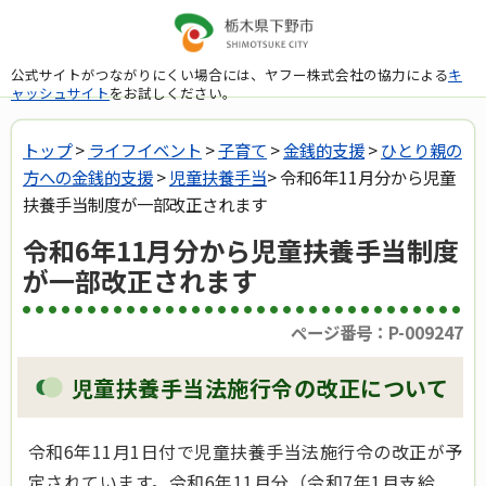
公式サイトがつながりにくい場合には、ヤフー株式会社の協力による
キ
ャッシュサイト
をお試しください。
トップ
>
ライフイベント
>
子育て
>
金銭的支援
>
ひとり親の
方への金銭的支援
>
児童扶養手当
> 令和6年11月分から児童
扶養手当制度が一部改正されます
令和6年11月分から児童扶養手当制度
が一部改正されます
ページ番号：P-009247
児童扶養手当法施行令の改正について
令和6年11月1日付で児童扶養手当法施行令の改正が予
定されています。令和6年11月分（令和7年1月支給