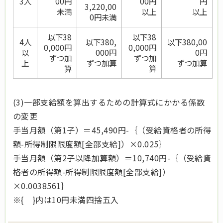
3人
00円
00円
円
3,220,00
未満
以上
以上
0円未満
以下38
以下38
4人
以下380,
以下380,00
0,000円
0,000円
以
000円
0円
ずつ加
ずつ加
上
ずつ加算
ずつ加算
算
算
(3)一部支給額を算出するための計算式にかかる係数
の変更
手当月額（第1子）＝45,490円-｛（受給資格者の所得
額-所得制限限度額[全部支給]）×0.025｝
手当月額（第2子以降加算額）＝10,740円-｛（受給資
格者の所得額-所得制限限度額[全部支給]）
×0.0038561｝
※{ }内は10円未満四捨五入