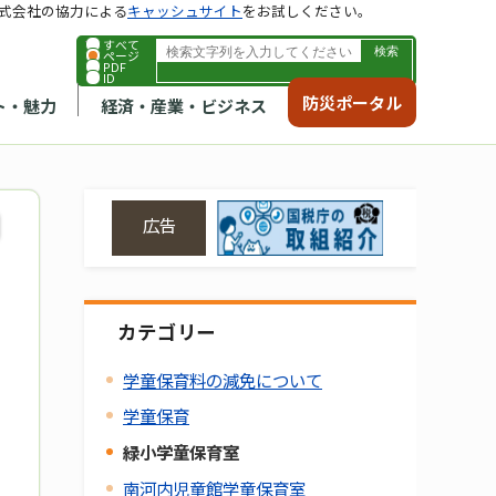
式会社の協力による
キャッシュサイト
をお試しください。
すべて
ページ
PDF
ID
防災ポータル
ト・魅力
経済・産業・ビジネス
広告
カテゴリー
学童保育料の減免について
学童保育
緑小学童保育室
南河内児童館学童保育室