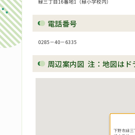
緑三丁目16番地1（緑小学校内）
電話番号
0285－40－6335
周辺案内図 注：地図はド
下野市緑三