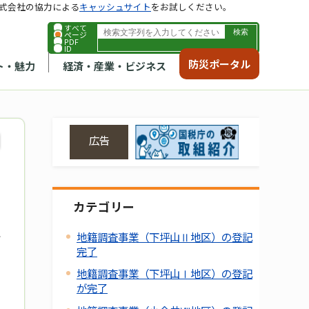
式会社の協力による
キャッシュサイト
をお試しください。
すべて
ページ
PDF
ID
防災ポータル
ト・魅力
経済・産業・ビジネス
広告
カテゴリー
地籍調査事業（下坪山Ⅱ地区）の登記
完了
地籍調査事業（下坪山Ⅰ地区）の登記
が完了