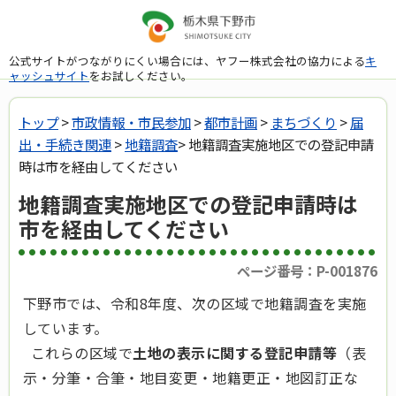
公式サイトがつながりにくい場合には、ヤフー株式会社の協力による
キ
ャッシュサイト
をお試しください。
トップ
>
市政情報・市民参加
>
都市計画
>
まちづくり
>
届
出・手続き関連
>
地籍調査
> 地籍調査実施地区での登記申請
時は市を経由してください
地籍調査実施地区での登記申請時は
市を経由してください
ページ番号：P-001876
下野市では、令和8年度、次の区域で地籍調査を実施
しています。
これらの区域で
土地の表示に関する登記申請等
（表
示・分筆・合筆・地目変更・地籍更正・地図訂正な