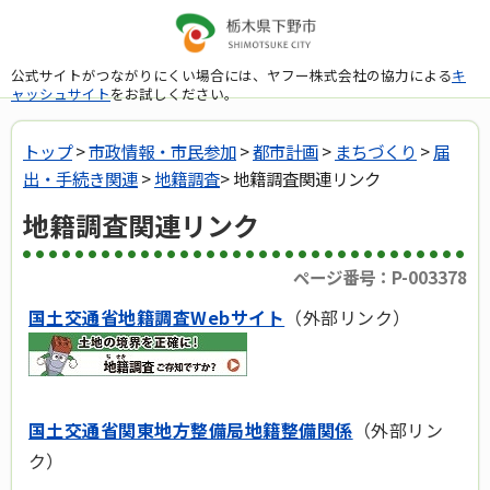
公式サイトがつながりにくい場合には、ヤフー株式会社の協力による
キ
ャッシュサイト
をお試しください。
トップ
>
市政情報・市民参加
>
都市計画
>
まちづくり
>
届
出・手続き関連
>
地籍調査
> 地籍調査関連リンク
地籍調査関連リンク
ページ番号：P-003378
国土交通省地籍調査Webサイト
（外部リンク）
国土交通省関東地方整備局地籍整備関係
（外部リン
ク）