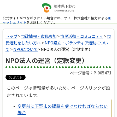
公式サイトがつながりにくい場合には、ヤフー株式会社の協力による
キ
ャッシュサイト
をお試しください。
トップ
>
市政情報・市民参加
>
市民活動・コミュニティ
>
市
民活動をしたい方へ
>
NPO設立・ボランティア活動につい
て
>
NPOについて
> NPO法人の運営（定款変更）
NPO法人の運営（定款変更）
ページ番号：P-005471
このページは情報量が多いため、ページ内リンクが設
定されています。
変更前に下野市の認証を受けなければならない
場合