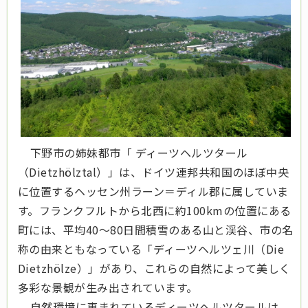
下野市の姉妹都市「 ディーツヘルツタール
（Dietzhölztal）」は、ドイツ連邦共和国のほぼ中央
に位置するヘッセン州ラーン＝ディル郡に属していま
す。フランクフルトから北西に約100kmの位置にある
町には、平均40～80日間積雪のある山と渓谷、市の名
称の由来ともなっている「ディーツヘルツェ川（Die
Dietzhölze）」があり、これらの自然によって美しく
多彩な景観が生み出されています。
自然環境に恵まれているディーツヘルツタールは、