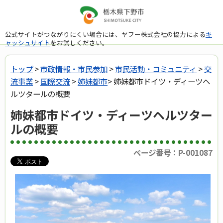
公式サイトがつながりにくい場合には、ヤフー株式会社の協力による
キ
ャッシュサイト
をお試しください。
トップ
>
市政情報・市民参加
>
市民活動・コミュニティ
>
交
流事業
>
国際交流
>
姉妹都市
> 姉妹都市ドイツ・ディーツヘ
ルツタールの概要
姉妹都市ドイツ・ディーツヘルツター
ルの概要
ページ番号：P-001087