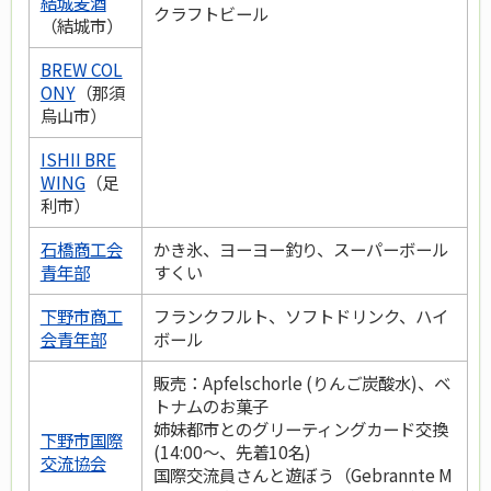
結城麦酒
クラフトビール
（結城市）
BREW COL
ONY
（那須
烏山市）
ISHII BRE
WING
（足
利市）
石橋商工会
かき氷、ヨーヨー釣り、スーパーボール
青年部
すくい
下野市商工
フランクフルト、ソフトドリンク、ハイ
会青年部
ボール
販売：Apfelschorle (りんご炭酸水)、ベ
トナムのお菓子
姉妹都市とのグリーティングカード交換
下野市国際
(14:00～、先着10名)
交流協会
国際交流員さんと遊ぼう（Gebrannte M