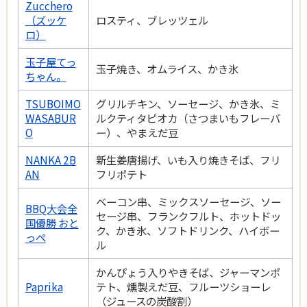
Zucchero
（ズッケ
ロスティ、ブレッツェル
ロ）
玉子屋てっ
玉子焼き、オムライス、かき氷
ちゃん。
TSUBOIMO
グリルチキン、ソーセージ、かき氷、ミ
WASABUR
ルクティタピオカ（さつまいもフレーバ
O
ー）、やまえだ豆
NANKA 2B
新生姜唐揚げ、いも入り焼きそば、フリ
AN
フリポテト
ベーコン串、ミックスソーセージ、ソー
BBQ大会全
セージ串、フランクフルト、ホットドッ
国優勝 おと
ク、かき氷、ソフトドリンク、ハイボー
っぺ
ル
かんぴょう入りやきそば、ジャーマンポ
Paprika
テト、燻製えだ豆、フルーツショーレ
（ジュースの炭酸割）