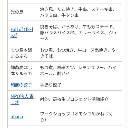
焼き鳥、たこ焼き、牛串、ステーキ串、
光の鳥
ハラミ串、牛タン串
焼きそば、からあげ、牛ももステーキ、
Fall of the l
豚バラスパイス串、カレーライス、ジュ
eaf
ース
もつ煮本舗
もつ煮、もつ焼き、牛ロース串焼き、や
まるぶん
きそば
御蕎麦はし
もつ煮、鳥串カツ、レモンサワー、ハイ
本＆ルッカ
ボール、酎ハイ
和商の餃子
手造り餃子
NPO法人 青
射的、高校生プロジェクト活動紹介
二才
ワークショップ（オモシロめがねづく
ohana
り）