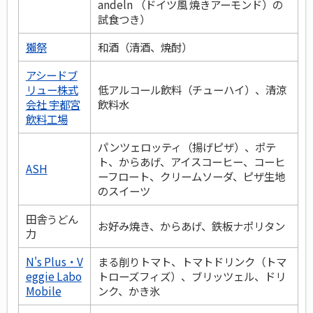
andeln （ドイツ風 焼きアーモンド）の
試食つき）
獺祭
和酒（清酒、焼酎）
アシードブ
リュー株式
低アルコール飲料（チューハイ）、清涼
会社 宇都宮
飲料水
飲料工場
パンツェロッティ（揚げピザ）、ポテ
ト、からあげ、アイスコーヒー、コーヒ
ASH
ーフロート、クリームソーダ、ピザ生地
のスイーツ
田舎うどん
お好み焼き、からあげ、鉄板ナポリタン
力
N's Plus・V
まる削りトマト、トマトドリンク（トマ
eggie Labo
トローズフィズ）、ブリッツェル、ドリ
Mobile
ンク、かき氷