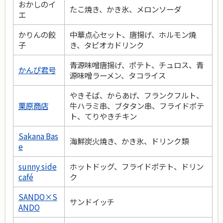
おかしのイ
たこ焼き、かき氷、メロンソーダ
エ
かりんの餃
中華点心セット、唐揚げ、ホルモン焼
子
き、タピオカドリンク
青源味噌唐揚げ、ポテト、チュロス、青
かんぴ君号
源味噌ラーメン、タコライス
やきそば、からあげ、フランクフルト、
栗原商店
牛ハラミ串、ブタタン串、フライドポテ
ト、てりやきチキン
Sakana Bas
海鮮炭火焼き、かき氷、ドリンク類
e
sunny side
ホットドッグ、フライドポテト、ドリン
café
ク
SANDO×S
サンドイッチ
ANDO