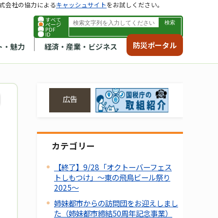
式会社の協力による
キャッシュサイト
をお試しください。
すべて
ページ
PDF
ID
防災ポータル
ト・魅力
経済・産業・ビジネス
広告
カテゴリー
【終了】9/28「オクトーバーフェス
トしもつけ」～東の飛鳥ビール祭り
2025～
姉妹都市からの訪問団をお迎えしまし
た（姉妹都市締結50周年記念事業）