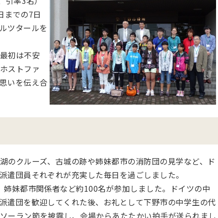
、引率3名）
日までの7日
ルツタールを
最初は不安
ホストファ
思いを伝え合
湖のクルーズ、古城の跡や姉妹都市の消防団の見学など、ド
派遣団員それぞれが充実した毎日を過ごしました。
、姉妹都市関係者など約100名が参加しました。ドイツの中
派遣団を歓迎してくれた後、お礼として下野市の中学生の代
ソーラン節を披露し、会場からあたたかい拍手が送られまし