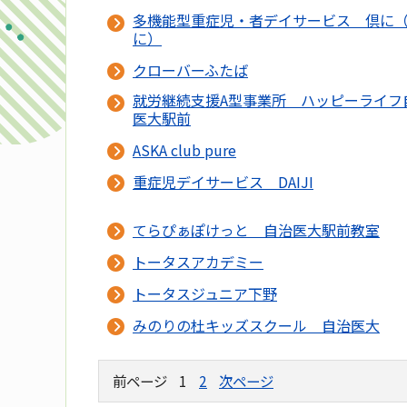
多機能型重症児・者デイサービス 倶に
に）
クローバーふたば
就労継続支援A型事業所 ハッピーライフ
医大駅前
ASKA club pure
重症児デイサービス DAIJI
てらぴぁぽけっと 自治医大駅前教室
トータスアカデミー
トータスジュニア下野
みのりの杜キッズスクール 自治医大
前ページ
1
2
次ページ