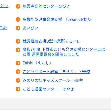
（とも
龍興寺交流センターひびき
多機能型児童発達支援 fuwari-ふわり-
自治
あいびい
就労継続支援B型事業所そらイロ
令和7年度 下野市こども発達支援センターこば
と園 運営委員会を開催しました
Enishi（えにし）
こどもサポート教室「きらり」下野校
みのりの杜キッズスクール 小金井
こども通園センター けやき