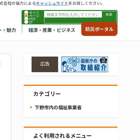
式会社の協力による
キャッシュサイト
をお試しください。
すべて
ページ
PDF
ID
防災ポータル
ト・魅力
経済・産業・ビジネス
広告
カテゴリー
下野市内の福祉事業者
よく利用されるメニュー